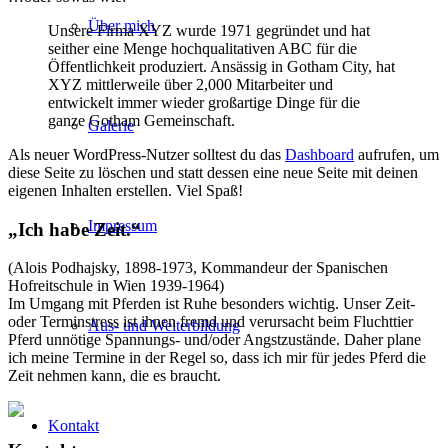
Über mich
Unsere Firma XYZ wurde 1971 gegründet und hat
seither eine Menge hochqualitativen ABC für die
Öffentlichkeit produziert. Ansässig in Gotham City, hat
XYZ mittlerweile über 2,000 Mitarbeiter und
entwickelt immer wieder großartige Dinge für die
ganze Gotham Gemeinschaft.
Galerie
Als neuer WordPress-Nutzer solltest du das
Dashboard
aufrufen, um
diese Seite zu löschen und statt dessen eine neue Seite mit deinen
eigenen Inhalten erstellen. Viel Spaß!
Impressum
„Ich habe Zeit.“
(Alois Podhajsky, 1898-1973, Kommandeur der Spanischen
Hofreitschule in Wien 1939-1964)
Im Umgang mit Pferden ist Ruhe besonders wichtig. Unser Zeit-
oder Terminstress ist ihnen fremd und verursacht beim Fluchttier
Aus- und Weiterbildung
Pferd unnötige Spannungs- und/oder Angstzustände. Daher plane
ich meine Termine in der Regel so, dass ich mir für jedes Pferd die
Zeit nehmen kann, die es braucht.
Kontakt